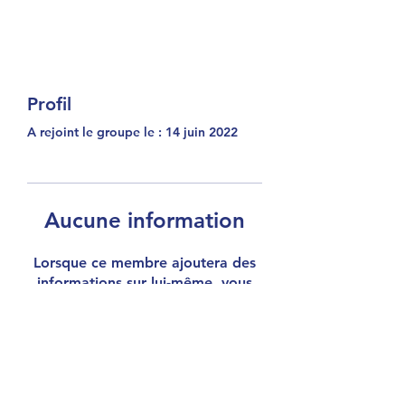
Profil
A rejoint le groupe le : 14 juin 2022
Aucune information
Lorsque ce membre ajoutera des
informations sur lui-même, vous
les verrez ici.
lespepites.association@gmail.com